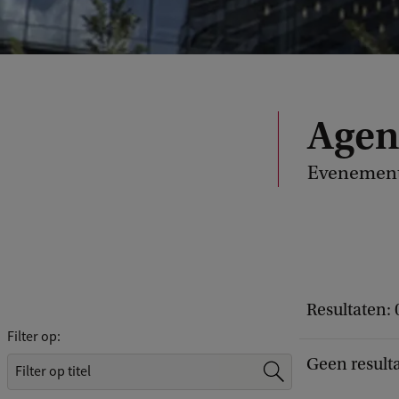
Age
Evenement
Resultaten: 
Filter op:
Geen result
Z
o