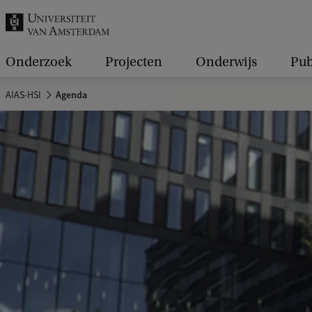
k
.
.
Onderzoek
Projecten
Onderwijs
Pub
.
AIAS-HSI
Agenda