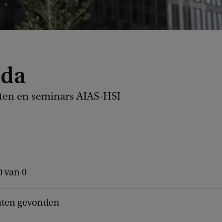
nda
en en seminars AIAS-HSI
0 van 0
aten gevonden