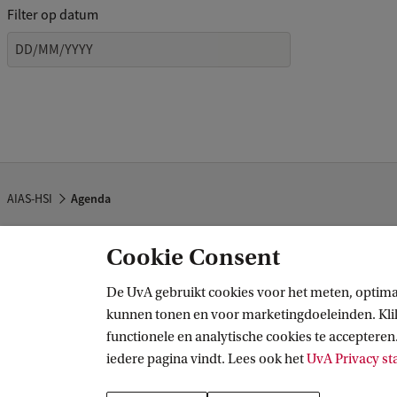
Filter op datum
e
k
.
.
.
AIAS-HSI
Agenda
Cookie Consent
AIAS-HSI
De UvA gebruikt cookies voor het meten, optima
kunnen tonen en voor marketingdoeleinden. Klik 
Volg ons op sociale media
functionele en analytische cookies te accepteren.
iedere pagina vindt. Lees ook het
UvA Privacy s