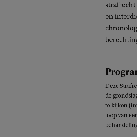
strafrecht
en interd
chronolog
berechting
Progra
Deze Strafr
de grondsla
te kijken (i
loop van een
behandeling 