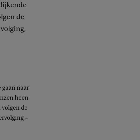
elijkende
olgen de
volging,
e gaan naar
renzen heen
n volgen de
ervolging –