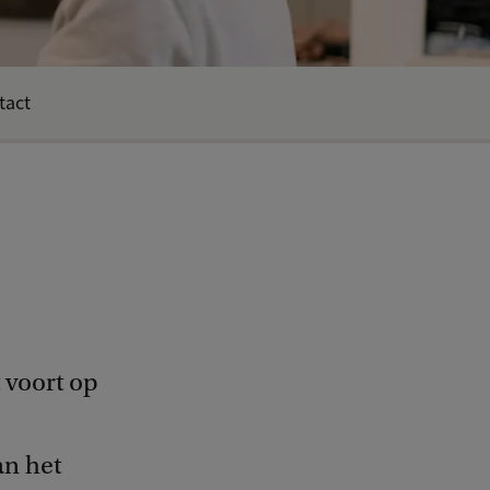
tact
 voort op
an het