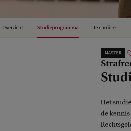
Studieprogramma
Overzicht
Je carrière
MASTER
Strafre
Stud
Het studi
de kennis
Rechtsgele