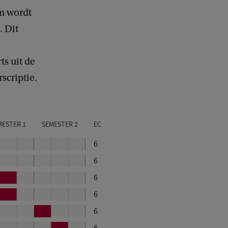
m wordt
. Dit
ts uit de
scriptie.
MESTER 1
SEMESTER 2
EC
6
6
B
6
l
B
6
o
l
B
6
k
o
l