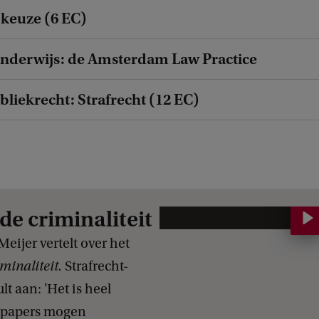
keuze (6 EC)
onderwijs: de Amsterdam Law Practice
bliekrecht: Strafrecht (12 EC)
e criminaliteit
W
a
eijer vertelt over het
t
minaliteit.
Strafrecht-
l
t aan: 'Het is heel
e
e papers mogen