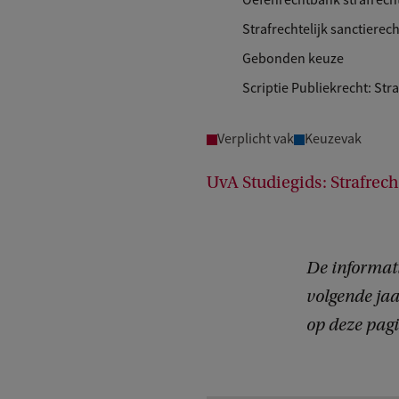
Oefenrechtbank strafrech
Strafrechtelijk sanctierech
Gebonden keuze
Scriptie Publiekrecht: Str
Verplicht vak
Keuzevak
UvA Studiegids: Strafrech
De informati
volgende jaa
op deze pagi