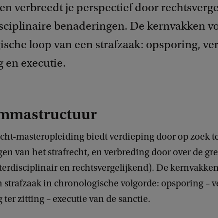
 en verbreedt je perspectief door rechtsverg
isciplinaire benaderingen. De kernvakken v
ische loop van een strafzaak: opsporing, ver
 en executie.
mmastructuur
echt-masteropleiding biedt verdieping door op zoek t
gen van het strafrecht, en verbreding door over de g
nterdisciplinair en rechtsvergelijkend). De kernvakke
 strafzaak in chronologische volgorde: opsporing – v
ter zitting – executie van de sanctie.