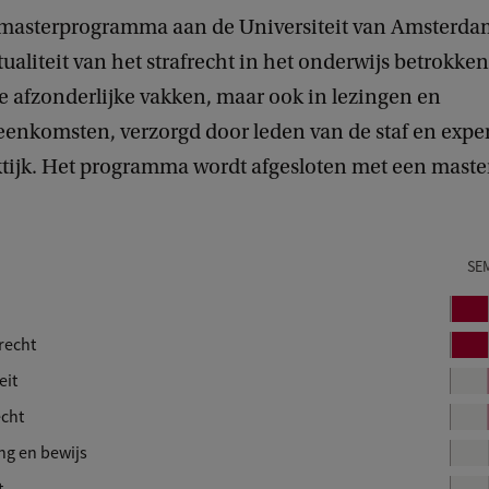
masterprogramma aan de Universiteit van Amsterda
tualiteit van het strafrecht in het onderwijs betrokken
e afzonderlijke vakken, maar ook in lezingen en
eenkomsten, verzorgd door leden van de staf en exper
tijk. Het programma wordt afgesloten met een master
SE
B
l
recht
B
o
l
eit
k
o
echt
k
1
ng en bewijs
1