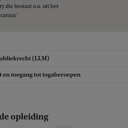
e
y die bestaat o.a. uit het
r
atuur.'
j
e
t
i
ubliekrecht (LLM)
j
d
ct en toegang tot togaberoepen
e
n
s
h
de opleiding
e
t