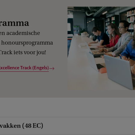
gramma
 en academische
et honoursprogramma
ack iets voor jou!
xcellence Track (Engels)
 vakken (48 EC)