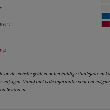
t
t
B
l
afrecht
B
o
l
k
o
k
1
t
1
e op de website geldt voor het huidige studiejaar en k
r wijzigen. Vanaf mei is de informatie voor het volgen
na te vinden.