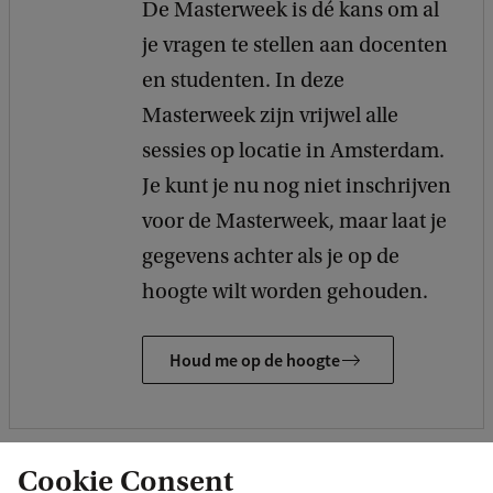
De Masterweek is dé kans om al
je vragen te stellen aan docenten
en studenten. In deze
Masterweek zijn vrijwel alle
sessies op locatie in Amsterdam.
Je kunt je nu nog niet inschrijven
voor de Masterweek, maar laat je
gegevens achter als je op de
hoogte wilt worden gehouden.
Houd me op de hoogte
Cookie Consent