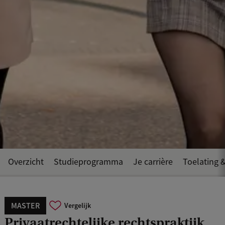
Overzicht
Studieprogramma
Je carrière
Toelating &
MASTER
Vergelijk
Privaatrechtelijke rechtspraktijk