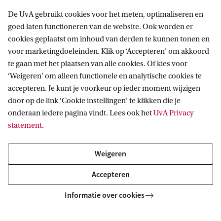
Ook iets voor jou?
De UvA gebruikt cookies voor het meten, optimaliseren en
goed laten functioneren van de website. Ook worden er
cookies geplaatst om inhoud van derden te kunnen tonen en
MASTER
Vergelijk
voor marketingdoeleinden. Klik op ‘Accepteren’ om akkoord
te gaan met het plaatsen van alle cookies. Of kies voor
‘Weigeren’ om alleen functionele en analytische cookies te
accepteren. Je kunt je voorkeur op ieder moment wijzigen
door op de link ‘Cookie instellingen’ te klikken die je
onderaan iedere pagina vindt. Lees ook het
UvA Privacy
Commerciële rechtspraktijk
statement
.
(Privaatrecht)
Weigeren
Met deze master Privaatrecht verdiep je en verbreed je je
kennis van het ondernemingsrecht en nauw verwante
Accepteren
vakgebieden. Via simulaties doe je ervaring op met echte
casussen.
Informatie over cookies