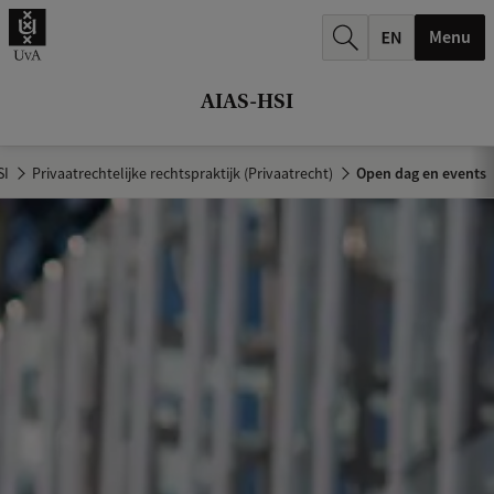
k
Menu
.
.
AIAS-HSI
.
SI
Privaatrechtelijke rechtspraktijk (Privaatrecht)
Open dag en events