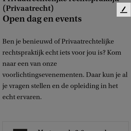
(Privaatrecht)
F
Open dag en events
e
e
d
b
Ben je benieuwd of Privaatrechtelijke
a
c
rechtspraktijk echt iets voor jou is? Kom
k
naar een van onze
voorlichtingsevenementen. Daar kun je al
je vragen stellen en de opleiding in het
echt ervaren.