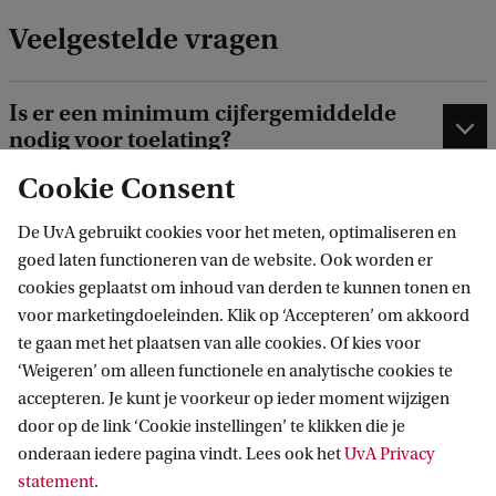
Veelgestelde vragen
Is er een minimum cijfergemiddelde
nodig voor toelating?
Cookie Consent
Ik heb in augustus nog een laatste
tentamen. Kan ik dan wel in
De UvA gebruikt cookies voor het meten, optimaliseren en
september starten?
goed laten functioneren van de website. Ook worden er
cookies geplaatst om inhoud van derden te kunnen tonen en
voor marketingdoeleinden. Klik op ‘Accepteren’ om akkoord
te gaan met het plaatsen van alle cookies. Of kies voor
‘Weigeren’ om alleen functionele en analytische cookies te
accepteren. Je kunt je voorkeur op ieder moment wijzigen
Ook iets voor jou?
door op de link ‘Cookie instellingen’ te klikken die je
onderaan iedere pagina vindt. Lees ook het
UvA Privacy
statement
.