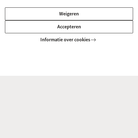
MASTER
Vergelijk
Weigeren
Accepteren
Informatie over cookies
Privaatrechtelijke rechtspraktijk
(Privaatrecht)
MASTER
Vergelijk
Gezondheidsrecht