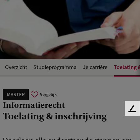
Toelating 
Overzicht
Studieprogramma
Je carrière
MASTER
Vergelijk
Informatierecht
F
Toelating & inschrijving
e
e
d
b