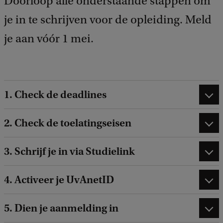
Doorloop alle onderstaande stappen om
a
je in te schrijven voor de opleiding. Meld
c
k
je aan vóór 1 mei.
1. Check de deadlines
2. Check de toelatingseisen
3. Schrijf je in via Studielink
4. Activeer je UvAnetID
5. Dien je aanmelding in