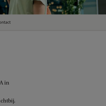
ontact
A in
chtbij.