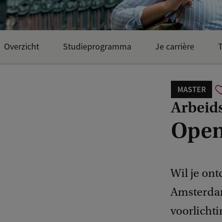
Overzicht
Studieprogramma
Je carrière
T
MASTER
Arbeid
Open
Wil je on
Amsterdam
voorlicht