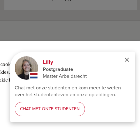
 cookies geplaatst om inhoud van derden te
ies. Of kies voor ‘Weigeren’ om alleen
ie instellingen’ te klikken die je onderaan
Copyright UvA 2026
Over deze site
Privacy
Cookie instellingen