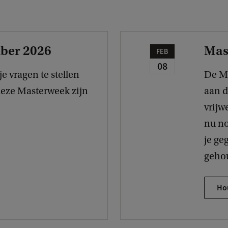
ber 2026
Mas
FEB
08
e vragen te stellen
De Ma
deze Masterweek zijn
aan d
vrijw
nu no
je ge
geho
Ho