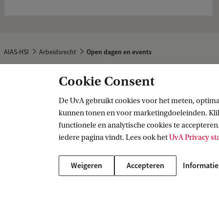
AIAS-HSI
Arbeidsrecht
Open dagen en events
Cookie Consent
AIAS-HSI
De UvA gebruikt cookies voor het meten, optima
kunnen tonen en voor marketingdoeleinden. Klik 
Volg ons op sociale media
functionele en analytische cookies te accepteren.
iedere pagina vindt. Lees ook het
UvA Privacy s
Weigeren
Accepteren
Informatie