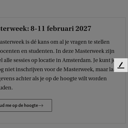
terweek: 8-11 februari 2027
sterweek is dé kans om al je vragen te stellen
ocenten en studenten. In deze Masterweek zijn
el alle sessies op locatie in Amsterdam. Je kunt je
F
g niet inschrijven voor de Masterweek, maar laat
e
gevens achter als je op de hoogte wilt worden
e
d
uden.
b
a
ud me op de hoogte
c
k