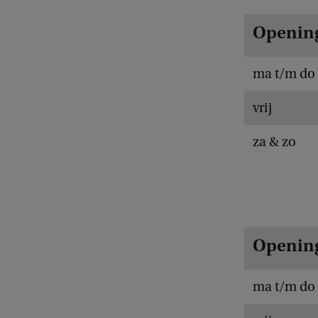
Opening
ma t/m do
vrij
za & zo
Opening
ma t/m do