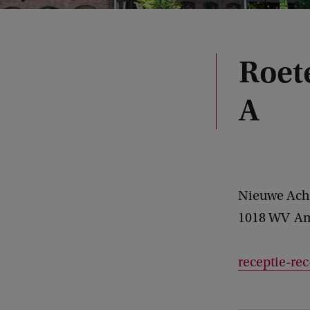
Roet
A
Nieuwe Ach
1018 WV
Am
receptie-re