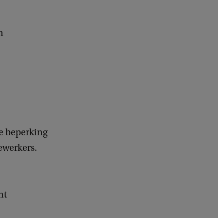
n
ke beperking
dewerkers.
nt