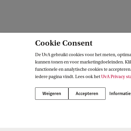
Cookie Consent
De UvA gebruikt cookies voor het meten, optima
kunnen tonen en voor marketingdoeleinden. Klik 
functionele en analytische cookies te accepteren.
AIAS-HSI
iedere pagina vindt. Lees ook het
UvA Privacy s
Volg ons op sociale media
Weigeren
Accepteren
Informatie