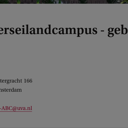
erseilandcampus - ge
tergracht
166
sterdam
c-ABC@uva.nl