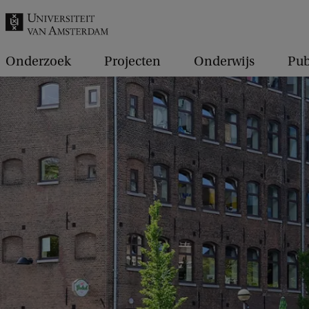
k
.
.
Onderzoek
Projecten
Onderwijs
Pub
.