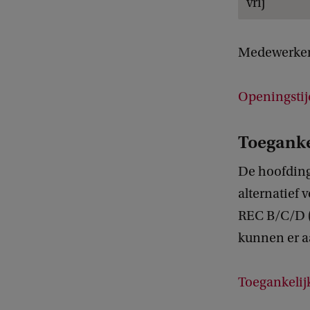
vrij
Medewerkers
Openingstij
Toeganke
De hoofding
alternatief 
REC B/C/D (
kunnen er a
Toegankelij