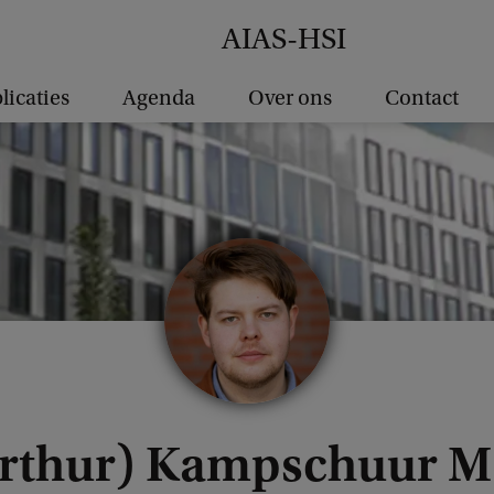
AIAS-HSI
licaties
Agenda
Over ons
Contact
Arthur) Kampschuur 