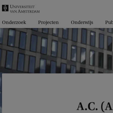
k
.
.
Onderzoek
Projecten
Onderwijs
Pub
.
A.C. (